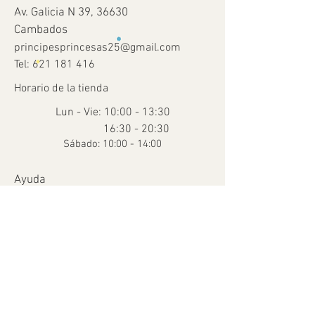
Av. Galicia N 39, 36630
Cambados
principesprincesas25@gmail.com
Tel:
621 181 416
Horario de la tienda
Lun - Vie: 10:00 - 13:30
16:30 - 20:30
​​Sábado: 10:00 - 14:00
Ayuda
Términos y condiciones
Envío y devoluciones
Métodos de pago
FAQ
© 2035 Creado por Para Peques con
Wix.com