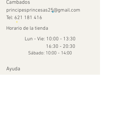
Cambados
principesprincesas25@gmail.com
Tel:
621 181 416
Horario de la tienda
Lun - Vie: 10:00 - 13:30
16:30 - 20:30
​​Sábado: 10:00 - 14:00
Ayuda
Términos y condiciones
Envío y devoluciones
Métodos de pago
FAQ
© 2035 Creado por Para Peques con
Wix.com