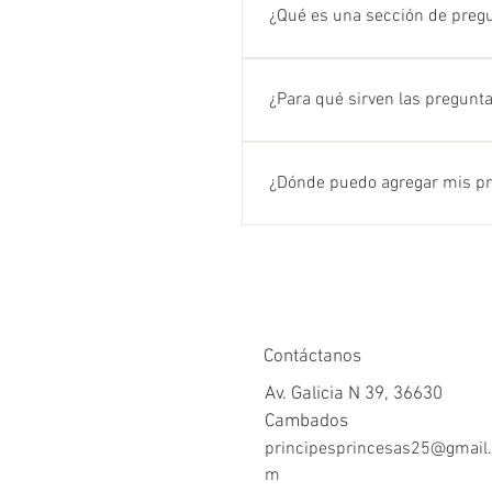
¿Qué es una sección de preg
Una sección de preguntas fre
dónde haces envíos?", "¿Cuál 
¿Para qué sirven las pregunt
Las preguntas frecuentes son 
preguntas comunes sobre tu n
¿Dónde puedo agregar mis pr
Las preguntas frecuentes se p
miembros puedan verlas desde
Contáctanos
Av. Galicia N 39, 36630
Cambados
principesprincesas25@gmail
m