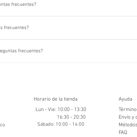
untas frecuentes?
cuentes sirve para responder rápidamente a preguntas comunes so
es el horario de atención?" o "¿Cómo se puede reservar un servicio
as frecuentes?
una excelente manera de ayudar a los visitantes del sitio a enco
egocio y crear una mejor experiencia de navegación.
eguntas frecuentes?
ueden agregar a cualquier página de tu sitio y también a tu app 
 cualquier dispositivo.
Horario de la tienda
Ayuda
Lun - Vie: 10:00 - 13:30
Término
16:30 - 20:30
Envío y 
​​Sábado: 10:00 - 14:00
.co
Métodos
FAQ