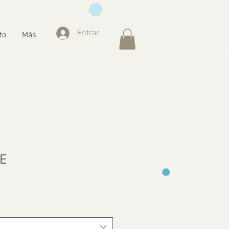
Entrar
to
Más
LE