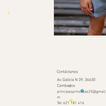
Contáctanos
Av. Galicia N 39, 36630
Cambados
principesprincesas25@gmail
m
Tel: 621 181 416