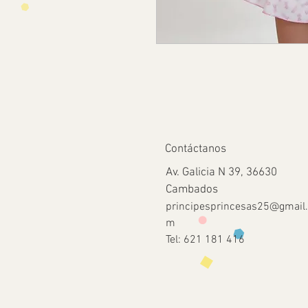
Contáctanos
Av. Galicia N 39, 36630
Cambados
principesprincesas25@gmail
m
Tel: 621 181 416