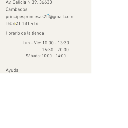
Av. Galicia N 39, 36630
Cambados
principesprincesas25@gmail.com
Tel:
621 181 416
Horario de la tienda
Lun - Vie: 10:00 - 13:30
16:30 - 20:30
​​Sábado: 10:00 - 14:00
Ayuda
Términos y condiciones
Envío y devoluciones
Métodos de pago
FAQ
© 2035 Creado por Para Peques con
Wix.com