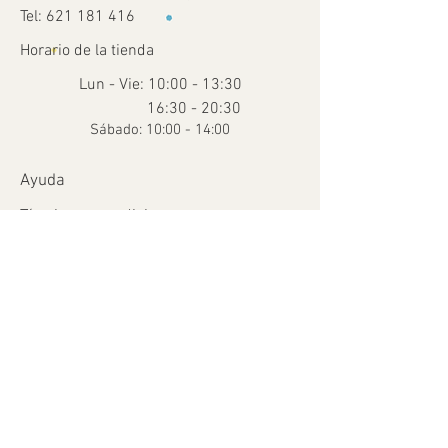
Tel:
621 181 416
Horario de la tienda
Lun - Vie: 10:00 - 13:30
16:30 - 20:30
​​Sábado: 10:00 - 14:00
Ayuda
Términos y condiciones
Envío y devoluciones
Métodos de pago
FAQ
© 2035 Creado por Para Peques con
Wix.com