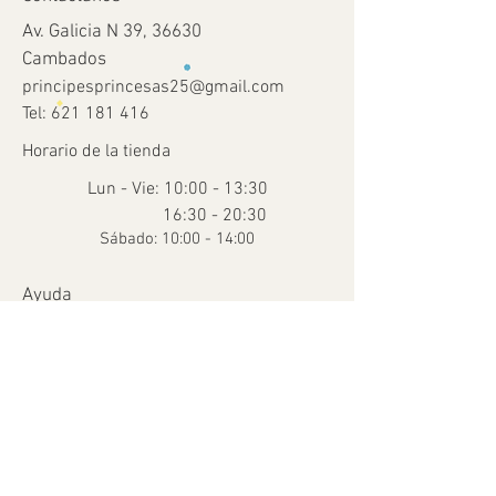
Av. Galicia N 39, 36630
Cambados
principesprincesas25@gmail.com
Tel:
621 181 416
Horario de la tienda
Lun - Vie: 10:00 - 13:30
16:30 - 20:30
​​Sábado: 10:00 - 14:00
Ayuda
Términos y condiciones
Envío y devoluciones
Métodos de pago
FAQ